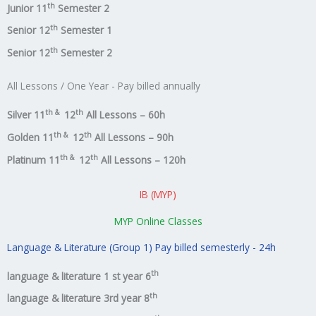
th
Junior 11
Semester 2
th
Senior 12
Semester 1
th
Senior 12
Semester 2
All Lessons / One Year - Pay billed annually
th &
th
Silver 11
12
All Lessons – 60h
th &
th
Golden 11
12
All Lessons – 90h
th &
th
Platinum 11
12
All Lessons – 120h
IB (MYP)
MYP Online Classes
Language & Literature (Group 1) Pay billed semesterly - 24h
th
language & literature 1 st year 6
th
language & literature 3rd year 8