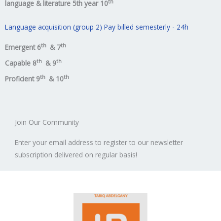
th
language & literature 5th year 10
Language acquisition (group 2) Pay billed semesterly - 24h
th
th
Emergent
6
& 7
th
th
Capable 8
& 9
th
th
Proficient 9
& 10
Join Our Community
Enter your email address to register to our newsletter
subscription delivered on regular basis!