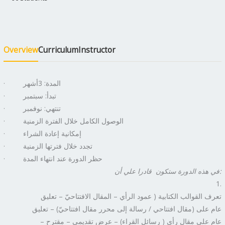
Overview
Curriculum
Instructor
· المدة: 3أشهر
· تبدأ: سبتمبر
· تنتهي: نوفمبر
· الوصول الكامل خلال الفترة الزمنية
· إمكانية إعادة الشراء
· تجدد خلال فترتها الزمنية
· حظر الدورة عند انتهاء المدة
:
في هذه الدورة ستكون قادرا علي أن
تعرف القوالب الكتابية ( عمود الرأي – المقال الافتتاحيّ – تعليق
عام على (مقال افتتاحي / رسالة إلى محرر مقال افتتاحيّ) – تعليق
عام على مقال رأي ( رسائل القراء) – عرض تقديمي – مقترح –