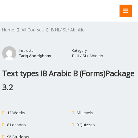
Skip
to
content
Home
All Courses
B HL/ SL/ Abinitio
Instructor
Category
Tariq Abdelghany
B HL/ SL/ Abinitio
Text types IB Arabic B (Forms)Package
3.2
12 Weeks
All Levels
8 Lessons
0 Quizzes
96 Students