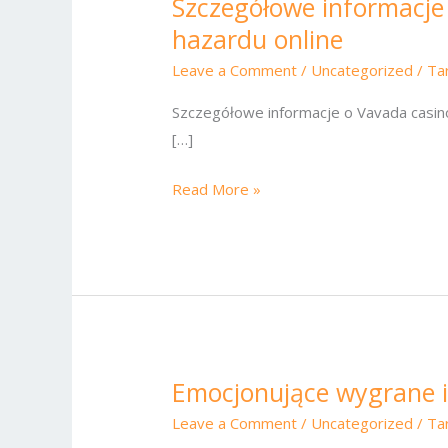
Szczegółowe informacje 
Szczegółowe
informacje
hazardu online
o
Leave a Comment
/
Uncategorized
/
Ta
Vavada
casino
Szczegółowe informacje o Vavada casino 
i
[…]
strategie
Read More »
skutecznej
gry
dla
entuzjastów
hazardu
online
Emocjonujące wygrane i 
Emocjonujące
wygrane
Leave a Comment
/
Uncategorized
/
Ta
i