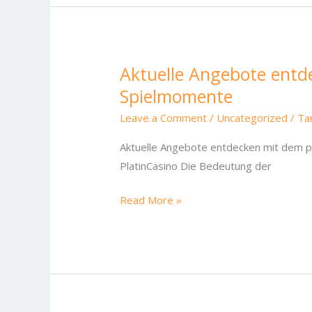
Aktuelle Angebote entd
Aktuelle
Angebote
Spielmomente
entdecken
Leave a Comment
/
Uncategorized
/
Ta
mit
dem
Aktuelle Angebote entdecken mit dem p
platincasino
PlatinCasino Die Bedeutung der
bonus
Read More »
code
heute
für
exklusive
Spielmomente