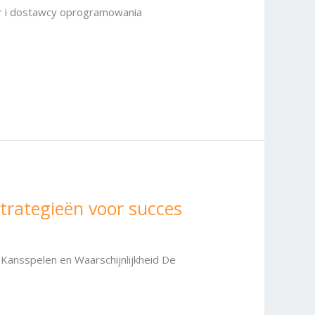
ier i dostawcy oprogramowania
trategieën voor succes
 Kansspelen en Waarschijnlijkheid De