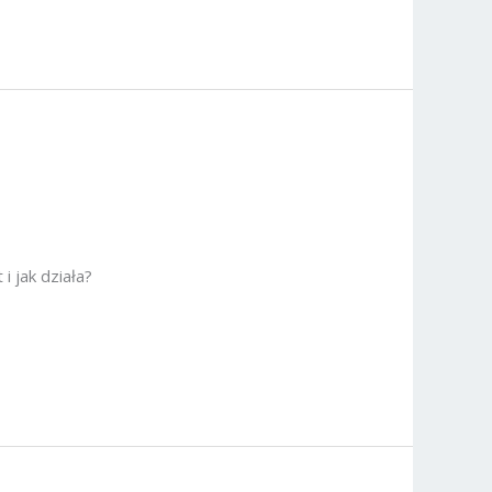
 jak działa?