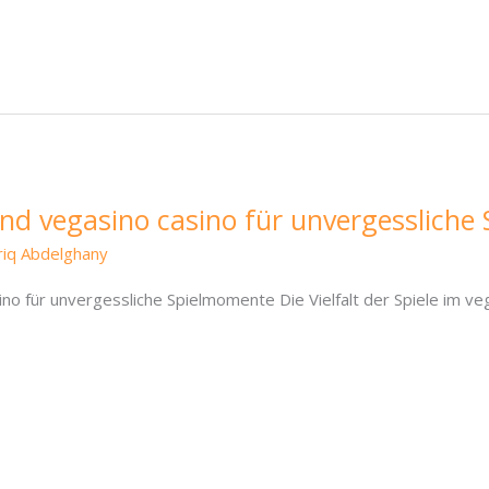
d vegasino casino für unvergessliche
riq Abdelghany
 für unvergessliche Spielmomente Die Vielfalt der Spiele im veg