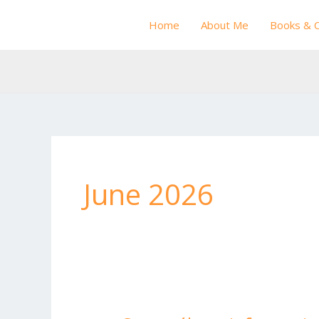
Skip
Home
About Me
Books & 
to
content
June 2026