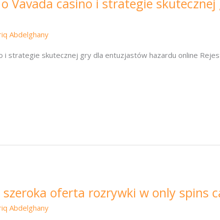
o Vavada casino i strategie skutecznej
riq Abdelghany
i strategie skutecznej gry dla entuzjastów hazardu online Rejes
szeroka oferta rozrywki w only spins c
riq Abdelghany