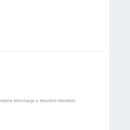
atne informacje o Mostbet Mostbet