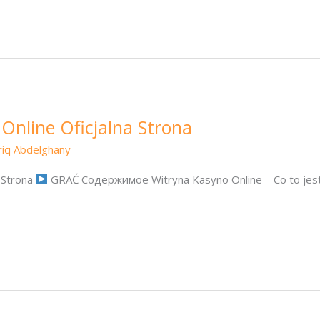
Online Oficjalna Strona
riq Abdelghany
 Strona
GRAĆ Содержимое Witryna Kasyno Online – Co to jest i