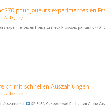
ino770 pour joueurs expérimentés en Fr
riq Abdelghany
urs expérimentés en France Les Jeux Proposés par casino770 : U
reich mit schnellen Auszahlungen
riq Abdelghany
len Auszahlungen
SPIELEN Содержимое Die besten Online Casin